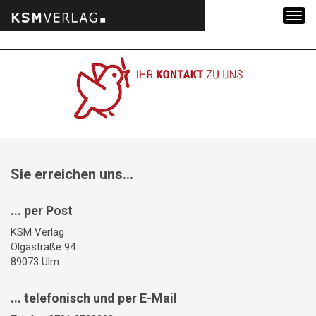
Zum
Inhalt
springen
Sie erreichen uns...
... per Post
KSM Verlag
Olgastraße 94
89073 Ulm
... telefonisch und per E-Mail