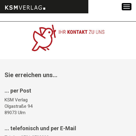
Zum
Inhalt
springen
Sie erreichen uns...
... per Post
KSM Verlag
Olgastraße 94
89073 Ulm
... telefonisch und per E-Mail