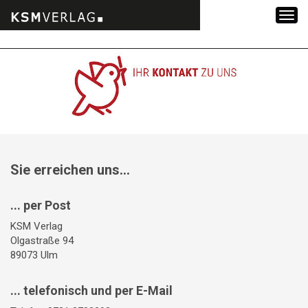
Zum
Inhalt
springen
Sie erreichen uns...
... per Post
KSM Verlag
Olgastraße 94
89073 Ulm
... telefonisch und per E-Mail