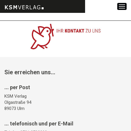
Zum
Inhalt
springen
Sie erreichen uns...
... per Post
KSM Verlag
Olgastraße 94
89073 Ulm
... telefonisch und per E-Mail