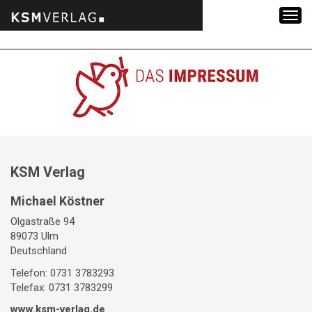
Zum
Inhalt
springen
KSM Verlag
Michael Köstner
Olgastraße 94
89073 Ulm
Deutschland
Telefon: 0731 3783293
Telefax: 0731 3783299
www.ksm-verlag.de